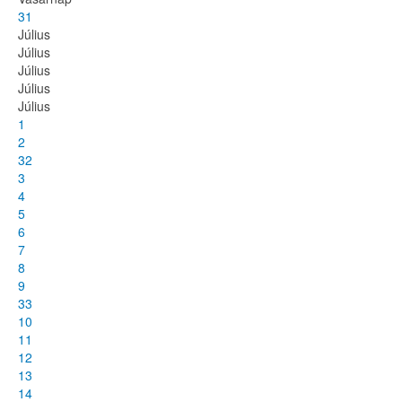
31
Július
Július
Július
Július
Július
1
2
32
3
4
5
6
7
8
9
33
10
11
12
13
14