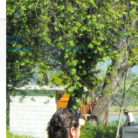
Bootstrap
is a front-end framework of Twitter, Inc. Code licensed under
MIT
License.
Font Awesome
font licensed under
SIL OFL 1.1
.