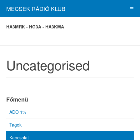
MECSEK RÁDIÓ KLUB
HA3MRK - HG3A - HA3KMA
Uncategorised
Főmenü
ADÓ 1%
Tagok
Kapcsolat