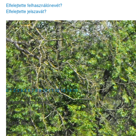
Elfelejtette felhasználónevét?
Elfelejtette jelszavát?
0
1
2
3
4
5
6
7
8
9
10
11
12
13
14
15
Friss események
Nincsenek események
IARU News
A hírcsatorna nem található.