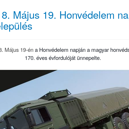
8. Május 19. Honvédelem na
elepülés
8. Május 19-én
a Honvédelem napján a magyar honvéd
170. éves évfordulóját ünnepelte.