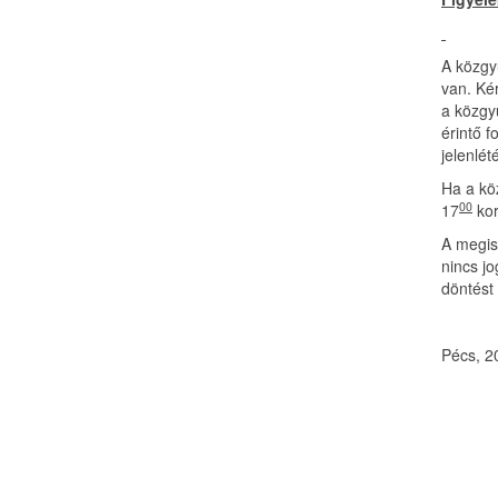
A közgy
van. Ké
a közgy
érintő f
jelenlét
Ha a kö
00
17
kor
A megis
nincs j
döntést
Pécs, 20
He