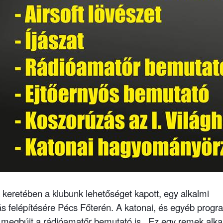
keretében a klubunk lehetőséget kapott, egy alkalmi
s felépítésére Pécs Főterén. A katonai, és egyéb prog
 megbújt a rádióamatőr bemutató is.
Ez egy remek alk