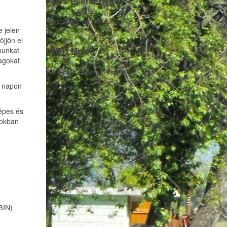
Friss események
Nincsenek események
 jelen
öjjön el
IARU News
bunkat
tagokat
A hírcsatorna nem található.
n napon
képes és
tokban
N)