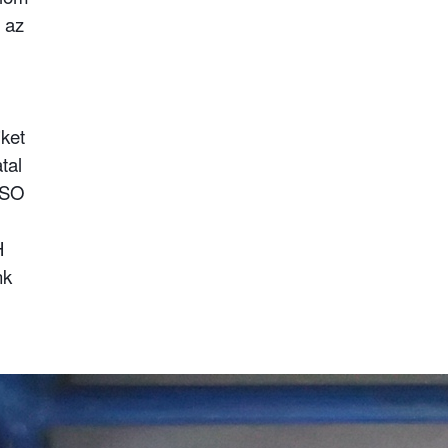
 az
iket
tal
 QSO
H
nk