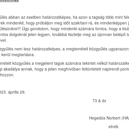
űlés abban az esetben határozatképes, ha azon a tagság több mint fele
rek mindenkit, hogy próbáljon meg időt szakítani rá, és mindenképpen j
űlésünkre!!! Úgy gondolom, hogy mindenki számára fontos, hogy a klu
ontos dolgoknál jelen legyen, továbbá tisztelje meg az újonnan belépő 
ével.
zgyűlés nem lesz határozatképes, a megismételt közgyűlés ugyanazo
 kerül megtartásra.
mételt közgyűlés a megjelent tagok számára tekintet nélkül határozat
ogi akadálya annak, hogy a jelen meghívóban feltüntetett napirendi pon
 hozzon.
23. április 29.
73 & dx
gedüs Norbert (HA3I
elnök