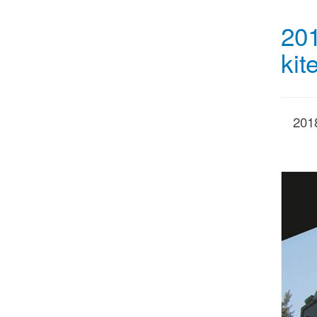
201
kit
201