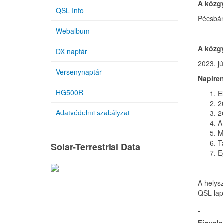
A közgy
QSL Info
Pécsbán
Webalbum
A közgy
DX naptár
2023. j
Versenynaptár
Napire
HG500R
E
2
Adatvédelmi szabályzat
2
A
M
T
Solar-Terrestrial Data
E
A helys
QSL lapo
Figyele