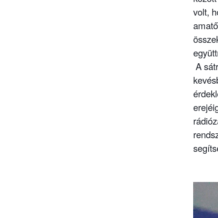
volt,
amatőr
összek
együt
A sát
kevésb
érdekl
erejéi
rádióz
rendsz
segíts