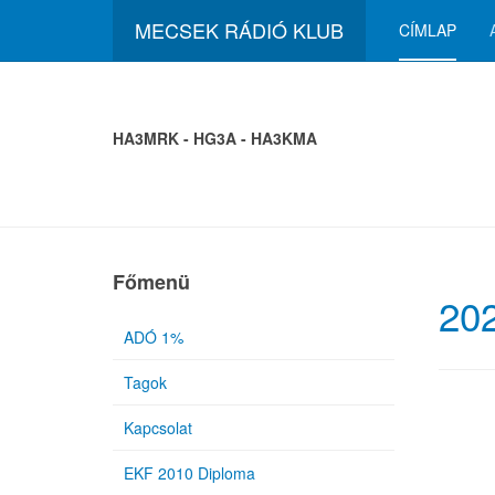
MECSEK RÁDIÓ KLUB
CÍMLAP
HA3MRK - HG3A - HA3KMA
Főmenü
20
ADÓ 1%
Tagok
Kapcsolat
EKF 2010 Diploma