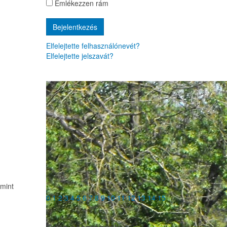
Emlékezzen rám
Elfelejtette felhasználónevét?
Elfelejtette jelszavát?
amint
0
1
2
3
4
5
6
7
8
9
10
11
12
13
14
15