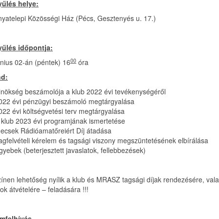
űlés helye:
yatelepi Közösségi Ház (Pécs, Gesztenyés u. 17.)
űlés időpontja:
00
únius 02-án (péntek) 16
óra
nd:
lnökség beszámolója a klub 2022 évi tevékenységéről
022 évi pénzügyi beszámoló megtárgyalása
022 évi költségvetési terv megtárgyalása
 klub 2023 évi programjának ismertetése
ecsek Rádióamatőreiért Díj átadása
agfelvételi kérelem és tagsági viszony megszüntetésének elbírálása
gyebek (beterjesztett javaslatok, fellebbezések)
zínen lehetőség nyílik a klub és MRASZ tagsági díjak rendezésére, val
k átvételére – feladására !!!
mfelhívás