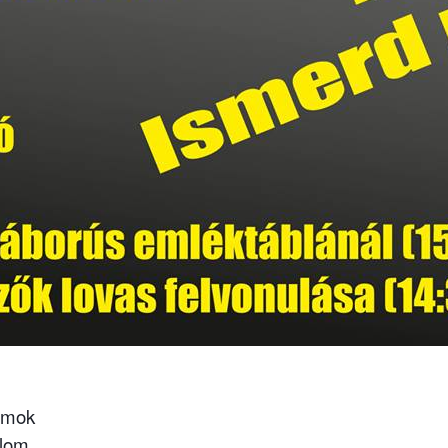
ramok
alom