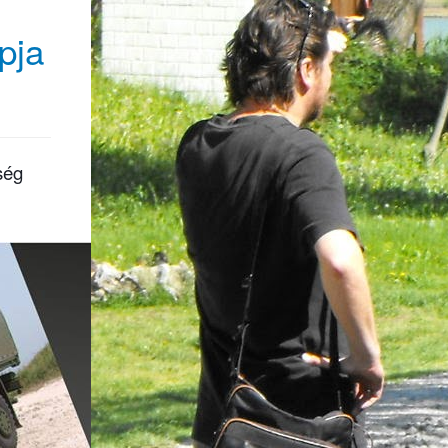
pja
ség