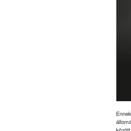
Ennek 
állomá
között