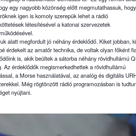
 hogy egy nagyobb közönség előtt megmutathassuk, hogy
öknek igen is komoly szerepük lehet a rádió
öttetések létesítésével a katonai szervezetek
tműködésével.
ruk alatt megfordult jó néhány érdeklődő. Kiket jobban, k
é érdekelt az amatőr technika, de voltak olyan főként fia
ődőink is, akik beültek a sátorba néhány rövidhullámú
g. Az érdeklődők megismerkedhettek a rövidhullámú
ással, a Morse használatával, az analóg és digitális UR
erekkel. Még rögtönzött rádió programozásban is tudtu
éget nyújtani.